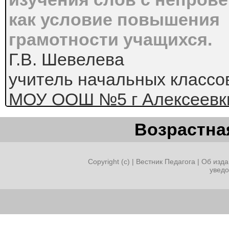
как условие повышения
грамотности учащихся.
Г.В. Шевелева
учитель начальных классо
МОУ ООШ №5 г Алексеевк
Белгородской области
Возрастная
К сожалению, наблюдения 
оканчивающие
Copyright (c) |
Вестник Педагога
|
Об изда
увед
начальную школу, допуска
большого количества весь
употребительных слов с 