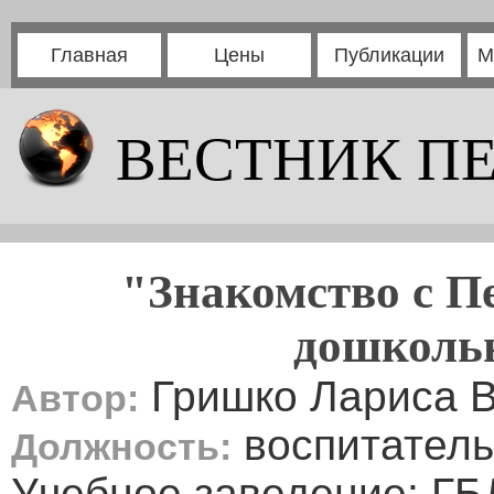
Главная
Цены
Публикации
М
ВЕСТНИК П
"Знакомство с П
дошкольн
Гришко Лариса 
Автор:
воспитатель
Должность:
Учебное заведение: ГБ