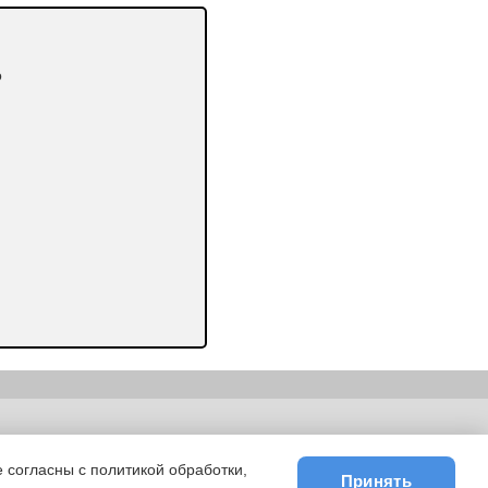
о
ьности
|
E-mail
 согласны с политикой обработки,
Принять