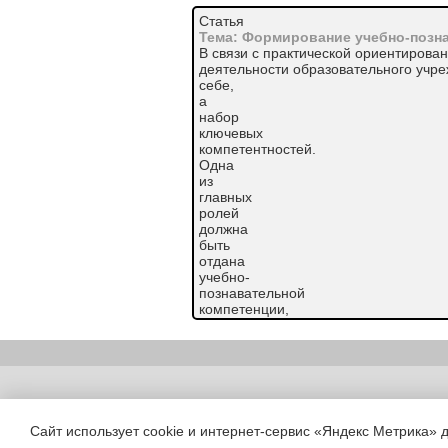
Статья
Тема: Формирование учебно-позна
В связи с практической ориентирова
деятельности образовательного учре
себе,
а
набор
ключевых
компетентностей.
Одна
из
главных
ролей
должна
быть
отдана
учебно-
познавательной
компетенции,
так
как,
степень
ее
сформированности
Copyright (c) |
иногда
в
Сайт использует cookie и интернет-сервис «Яндекс Метрика» 
большей