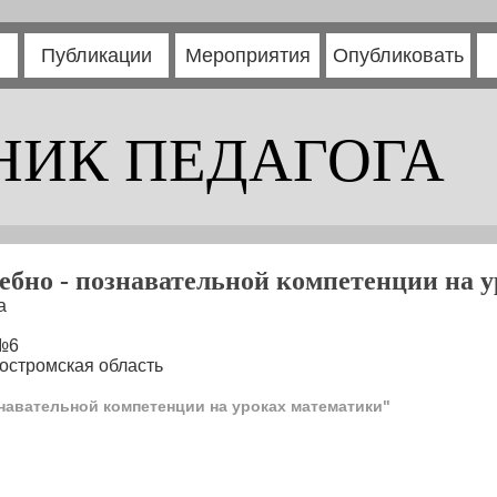
Публикации
Мероприятия
Опубликовать
НИК ПЕДАГОГА
бно - познавательной компетенции на 
а
№6
остромская область
навательной компетенции на уроках математики"