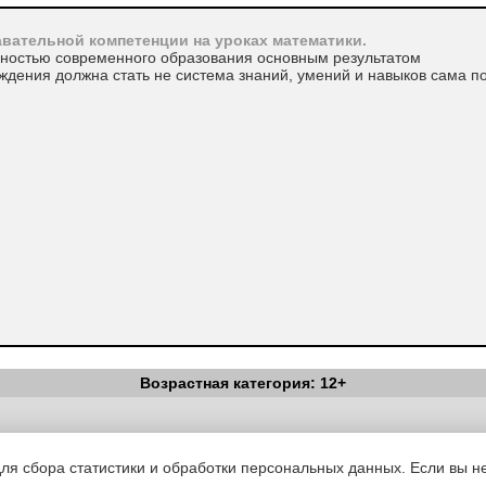
вательной компетенции на уроках математики.
нностью современного образования основным результатом
ждения должна стать не система знаний, умений и навыков сама п
Возрастная категория: 12+
Вестник Педагога
|
Об издании
|
Условия
|
Политика конфиденциал
уведомления
|
Контакты
для сбора статистики и обработки персональных данных. Если вы не