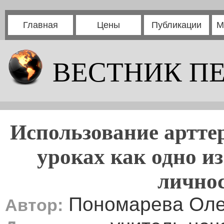
Главная
Цены
Публикации
М
ВЕСТНИК П
Использование артте
уроках как одно и
личнос
Пономарева Оле
Автор: