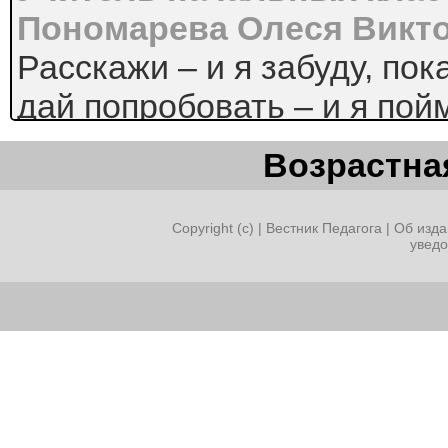
Пономарева Олеся Викт
Расскажи – и я забуду, пок
дай попробовать – и я пойм
Китайская пословица
Возрастная
Социально-педагогическая
умственно отсталых
Copyright (c) |
Вестник Педагога
|
Об изда
увед
детей и подростков имеет 
Методологическую основу
изучения данной проблема
системный, деятельностны
личностный подходы.