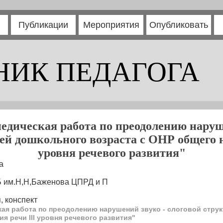
Публикации
Мероприятия
Опубликовать
НИК ПЕДАГОГА
едическая работа по преодолению наруше
тей дошкольного возраста с ОНР общего н
уровня речевого развития"
а
Б им.Н,Н,Баженова ЦПРД и П
, конспект
ая работа по преодолению нарушений звуко - слоговой стру
я речи III уровня речевого развития"