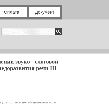
Оплата
Документ
ний звуко - слоговой
едоразвития речи III
ктуры слов у детей дошкольного