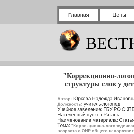
Главная
Цены
ВЕСТ
"Коррекционно-логоп
структуры слов у де
Юркова Надежда Ивановн
Автор:
учитель-логопед
Должность:
Учебное заведение: ГБУ РО ОКП
Населённый пункт: г.Рязань
Наименование материала: Статья
Тема:
"Коррекционно-логопедическ
возраста с ОНР общего недоразвити