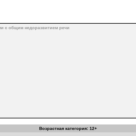
ьми с общим недоразвитием речи
Возрастная категория: 12+
й моторики; развитие познавательной