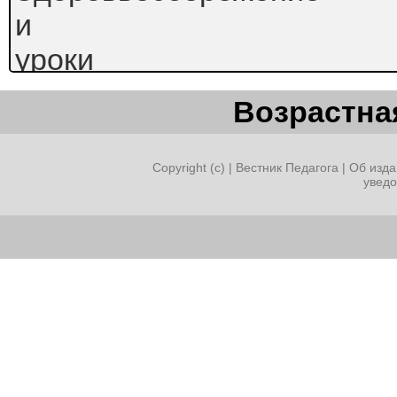
и
уроки
русского
Возрастная
языка
и
Copyright (c) |
Вестник Педагога
|
Об изда
увед
литературы.
Что
может их связывать? Попр
таки возможности
применения
столь