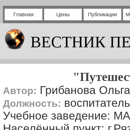
Главная
Цены
Публикации
М
ВЕСТНИК П
"Путешест
Грибанова Ольга
Автор:
воспитатель
Должность:
Учебное заведение: М
Населённый пункт: г.Ря