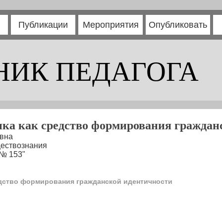
Публикации
Мероприятия
Опубликовать
НИК ПЕДАГОГА
ика как средство формирования граждан
евна
ществознания
№ 153"
едство формирования гражданской идентичности