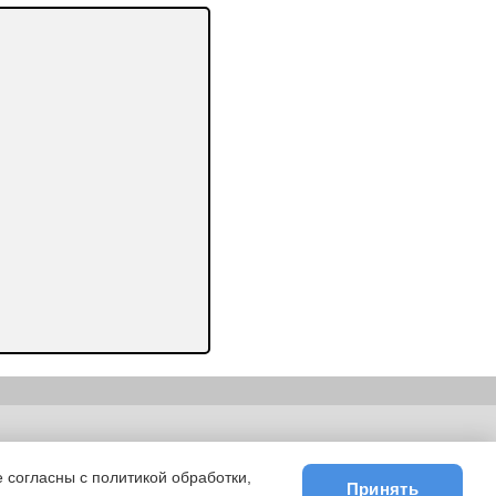
ьности
|
E-mail
 согласны с политикой обработки,
Принять