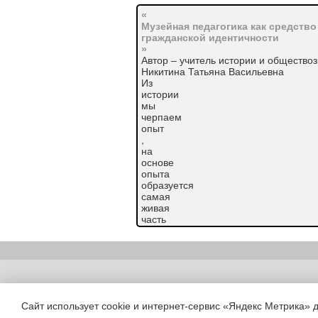
«
Музейная педагогика как средств
гражданской идентичности
»
Автор – учитель истории и общество
Никитина Татьяна Васильевна
Из
истории
мы
черпаем
опыт
,
на
основе
опыта
образуется
самая
живая
часть
нашего
В
ходе
модернизации
образования,
Copyright (c) |
одной
из
Сайт использует cookie и интернет-сервис «Яндекс Метрика» 
основных