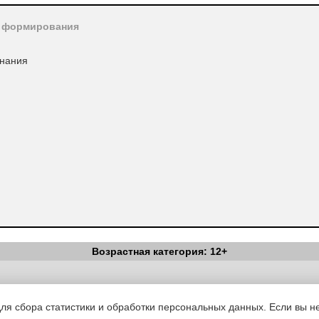
о формирования
знания
Возрастная категория: 12+
Вестник Педагога
|
Об издании
|
Условия
|
Политика конфиденциал
уведомления
|
Контакты
для сбора статистики и обработки персональных данных. Если вы не