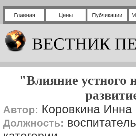
Главная
Цены
Публикации
М
ВЕСТНИК П
"Влияние устного н
развити
Коровкина Инна 
Автор:
воспитатель
Должность:
категории