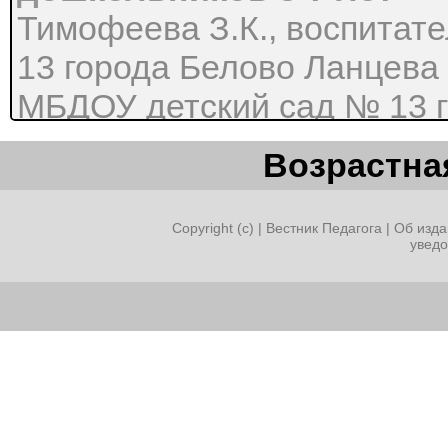
Тимофеева З.К., воспитат
13 города Белово Ланцева
МБДОУ детский сад № 13 г
человека, степень полезно
Возрастная
определяется уровнем здо
физического и психологиче
Copyright (c) |
Вестник Педагога
|
Об изда
увед
обозначить, когда и где в 
закладывается фундамент 
политика в области образ
обратить особое внимание
Поэтому наша задача как 