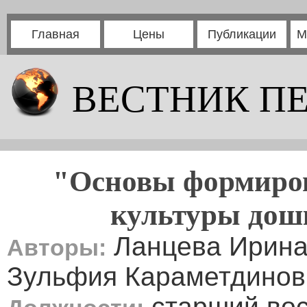
Главная
Цены
Публикации
М
ВЕСТНИК П
"Основы формиров
культуры дошк
Ланцева Ирина
Авторы:
Зульфия Караметдинов
старший вос