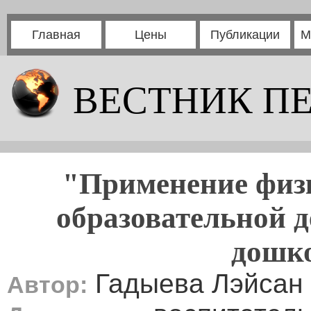
Главная
Цены
Публикации
М
ВЕСТНИК П
"Применение физ
образовательной д
дошк
Гадыева Лэйсан
Автор: