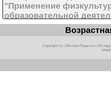
"Применение физкульту
образовательной деятел
дошкольников"
Возрастная
Подготовила:
Воспитатель:
Copyright (c) |
Вестник Педагога
|
Об изда
увед
Гадыева Лэйсан Фагимо
2018
Применение физкультур
образовательной
деятельности у старших
Человек - высшее творен