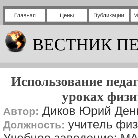
Главная
Цены
Публикации
М
ВЕСТНИК П
Использование педаг
уроках физи
Диков Юрий Ден
Автор:
учитель физ
Должность:
Учебное заведение: 