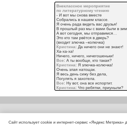
Внеклассное мероприятие
по литературному чтению
- И вот мы снова вместе
Собрались в нашем классе.
Я очень рада видеть вас друзья!
В прошлый раз мы с вами были в зим
А вот сегодня, мы отправимся…
Это кто там рвётся в дверь?
(входит злючка –колючка)
Кристина:
Да ничего они не знают!
Ха-ха-ха!
Ничего, ничего, ничегошеньки!
Все:
А ты вообще, кто такая?
Кристина:
Я злючка-колючка!
Очень злая натощак.
Я весь день сижу без дела,
Погулять я захотела.
Все:
Ну вот, она все испортит.
Кристина:
Что ребятки, приуныли?
Испугались вы меня.
Я пригласила вам колючего ёжика.
Ух, как уколю!
Иван:
Нет!
Ну- ка в сторону, злючка –колючка
Copyright (c) |
У нас интересное путешествие
У лукоморья дуб зёлёный …
Сайт использует cookie и интернет-сервис «Яндекс Метрика» 
Стоит без окон и дверей