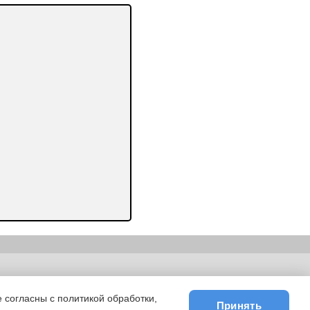
ьности
|
E-mail
 согласны с политикой обработки,
Принять