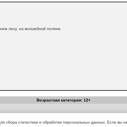
нем лесу, на волшебной поляне.
Возрастная категория: 12+
Вестник Педагога
|
Об издании
|
Условия
|
Политика конфиденциал
уведомления
|
Контакты
для сбора статистики и обработки персональных данных. Если вы не