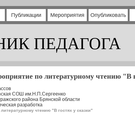
Публикации
Мероприятия
Опубликовать
НИК ПЕДАГОГА
роприятие по литературному чтению "В г
ассов
вская СОШ им.Н.П.Сергеенко
уражского района Брянской области
ческая разработка
литературному чтению "В гостях у сказки"