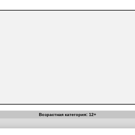
Возрастная категория: 12+
Вестник Педагога
|
Об издании
|
Условия
|
Политика конфиденциал
уведомления
|
Контакты