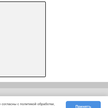
ьности
|
E-mail
 согласны с политикой обработки,
Принять