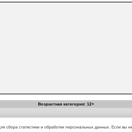
Возрастная категория: 12+
Вестник Педагога
|
Об издании
|
Условия
|
Политика конфиденциал
уведомления
|
Контакты
для сбора статистики и обработки персональных данных. Если вы не