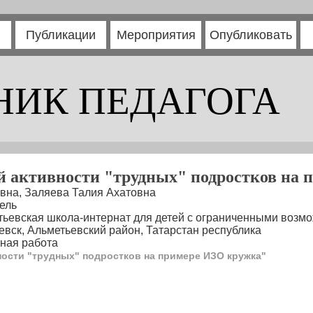
Публикации
Мероприятия
Опубликовать
НИК ПЕДАГОГА
й активности "трудных" подростков на
на, Заляева Талия Ахатовна
ель
тьевская школа-интернат для детей с ограниченными возм
евск, Альметьевский район, Татарстан республика
ная работа
ности "трудных" подростков на примере ИЗО кружка"