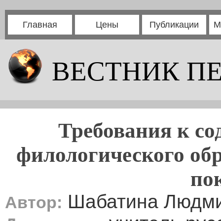
Главная
Цены
Публикации
М
ВЕСТНИК П
Требования к с
филологического об
по
Шабатина Людми
Автор: