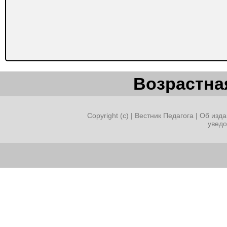
Возрастная
Copyright (c) |
Вестник Педагога
|
Об изда
увед