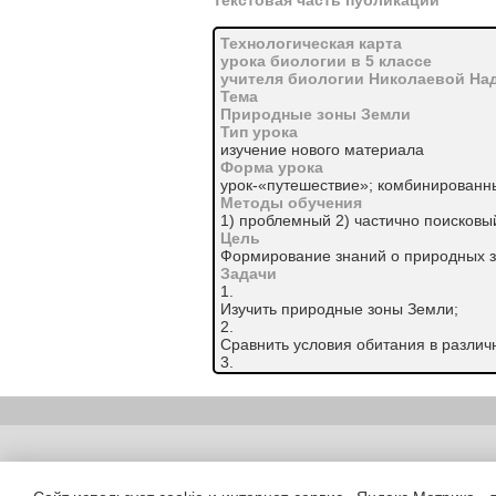
Текстовая часть публикации
Технологическая карта
урока биологии в 5 классе
учителя биологии Николаевой Н
Тема
Природные зоны Земли
Тип урока
изучение нового материала
Форма урока
урок-«путешествие»; комбинированн
Методы обучения
1) проблемный 2) частично поисковы
Цель
Формирование знаний о природных з
Задачи
1.
Изучить природные зоны Земли;
2.
Сравнить условия обитания в различ
3.
Воспитывать бережное отношение к п
4.
Развивать у детей эстетическое отн
Основное содержание темы,
термины и понятия
Copyright (c) |
Природные зоны земли: тундра, тайг
саванны, пустыни, влажные тропичес