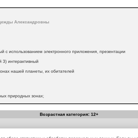
адежды Александровны
ый с использованием электронного приложения, презентации
й 3) интерактивный
онах нашей планеты, их обитателей
ных природных зонах;
рироде родного края;
Возрастная категория: 12+
ошение к объектам живой природы.
Вестник Педагога
|
Об издании
|
Условия
|
Политика конфиденциал
а, смешанные и широколиственные леса, травянистые равнины-сте
уведомления
|
Контакты
кие леса.