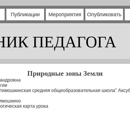
Публикации
Мероприятия
Опубликовать
НИК ПЕДАГОГА
Природные зоны Земли
андровна
огии
тимошкинская средняя общеобразовательная школа" Аксуб
Тимошкино
огическая карта урока