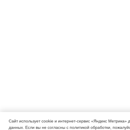
точку зрения.
Коммуникативные:

Уметь оформлять свои
мысли в устной
форме.
Познавательные:

Уметь выделять
существенную
Сайт использует cookie и интернет-сервис «Яндекс Метрика» 
информацию из
данных. Если вы не согласны с политикой обработки, пожалуйст