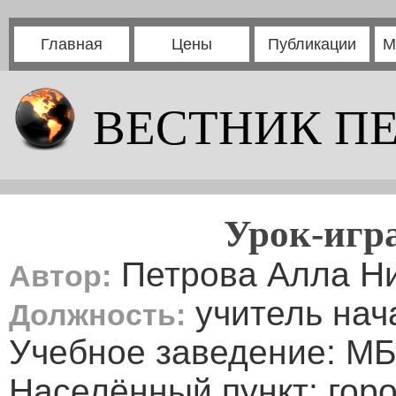
Главная
Цены
Публикации
М
ВЕСТНИК П
Урок-игра
Петрова Алла Н
Автор:
учитель нач
Должность:
Учебное заведение: 
Населённый пункт: гор