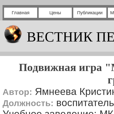
Главная
Цены
Публикации
М
ВЕСТНИК П
Подвижная игра "
г
Ямнеева Кристи
Автор:
воспитатель
Должность:
Учебное заведение: МК