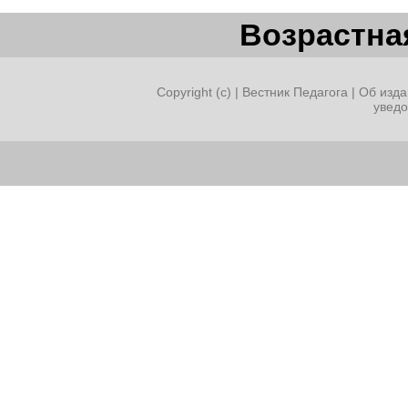
Возрастная
Copyright (c) |
Вестник Педагога
|
Об изда
увед