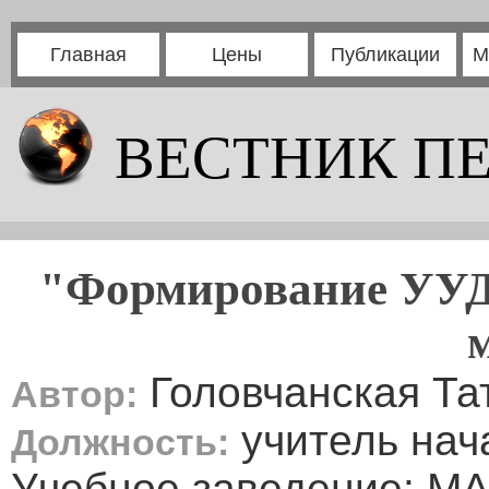
Главная
Цены
Публикации
М
ВЕСТНИК П
"Формирование УУД
Головчанская Та
Автор:
учитель нач
Должность:
Учебное заведение: М