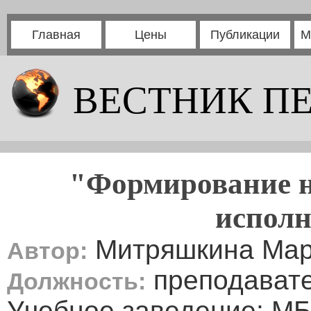
Главная
Цены
Публикации
М
ВЕСТНИК П
"Формирование н
исполн
Митряшкина Мар
Автор:
преподават
Должность:
Учебное заведение: МБ