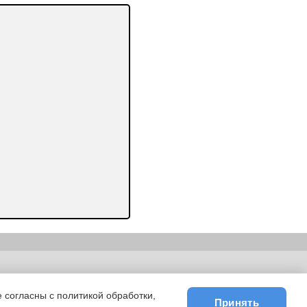
ьности
|
E-mail
 согласны с политикой обработки,
Принять