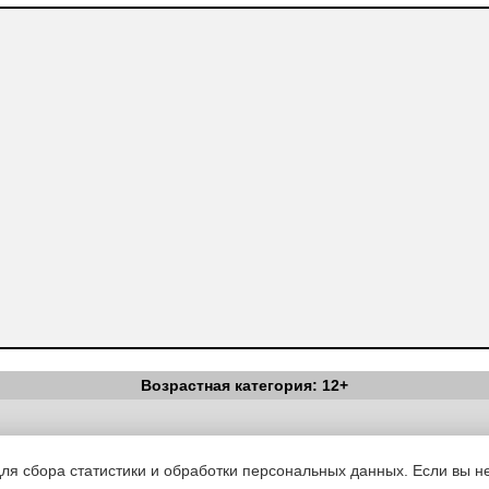
Возрастная категория: 12+
Вестник Педагога
|
Об издании
|
Условия
|
Политика конфиденциал
уведомления
|
Контакты
для сбора статистики и обработки персональных данных. Если вы не