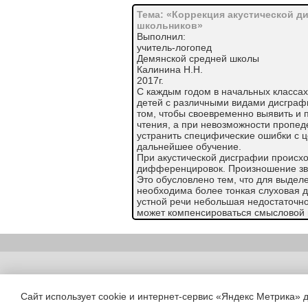
Тема: «Коррекция акустической д
школьников»
Выполнил:
учитель-логопед
Демянской средней школы
Калинина Н.Н.
2017г.
С каждым годом в начальных классах
детей с различными видами дисграфи
том, чтобы своевременно выявить и
чтения, а при невозможности пропе
устранить специфические ошибки с 
дальнейшее обучение.
При акустической дисграфии происх
дифференцировок. Произношение зву
Это обусловлено тем, что для выде
необходима более тонкая слуховая 
устной речи небольшая недостаточн
может компенсироваться смысловой и
автоматизированных в речевом опыт
кинестетических образов слов. В пр
различения и выбора фонемы необхо
признаков звука, причем этот анализ
основе следовой деятельности, по пр
Copyright (c) |
формой дисграфии отмечается неточн
которая препятствует правильному 
Сайт использует cookie и интернет-сервис «Яндекс Метрика» 
буквой.