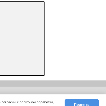
ьности
|
E-mail
 согласны с политикой обработки,
Принять