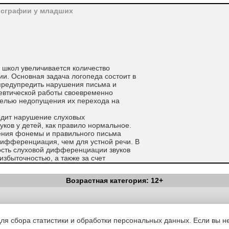
исграфии у младших
 школ увеличивается количество
и. Основная задача логопеда состоит в
 предупредить нарушения письма и
девтической работы своевременно
целью недопущения их перехода на
одит нарушение слуховых
ков у детей, как правило нормальное.
ления фонемы и правильного письма
дифференциация, чем для устной речи. В
ость слуховой дифференциации звуков
збыточностью, а также за счет
е моторных стереотипов,
оцессе письма для правильного
Возрастная категория: 12+
дим тонкий анализ всех акустических
 осуществляется во внутреннем плане, на
едставлению. Иногда у детей с этой
Вестник Педагога
|
Об издании
|
Условия
|
Политика конфиденциал
ость кинестетических образов звуков,
уведомления
|
Контакты
выбору фонемы и ее соотнесению с
для сбора статистики и обработки персональных данных. Если вы не