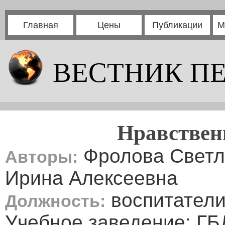
Главная
Цены
Публикации
М
ВЕСТНИК П
Нравствен
Фролова Светл
Авторы:
Ирина Алексеевна
воспитател
Должность:
Учебное заведение: Г