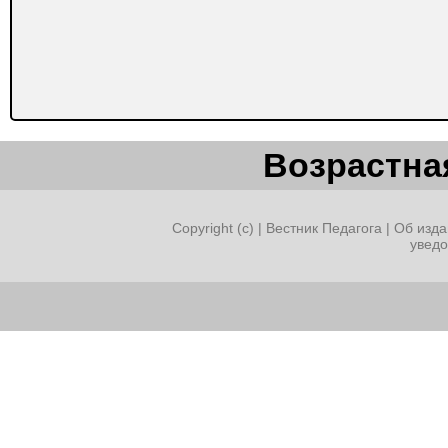
Возрастная
Copyright (c) |
Вестник Педагога
|
Об изда
увед