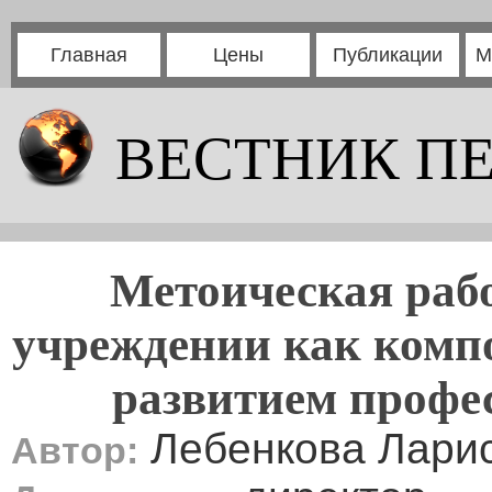
Главная
Цены
Публикации
М
ВЕСТНИК П
Метоическая рабо
учреждении как комп
развитием профес
Лебенкова Лари
Автор: