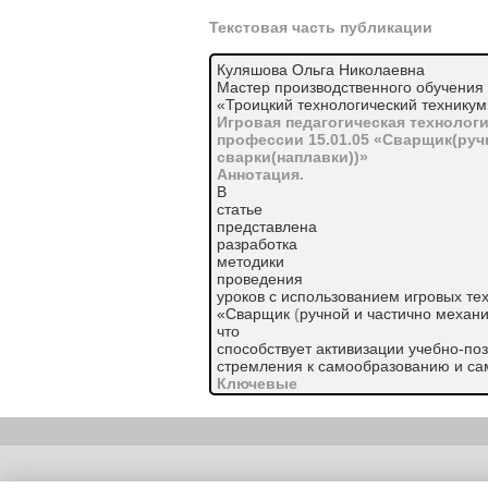
Текстовая часть публикации
Куляшова Ольга Николаевна
Мастер производственного обучения
«Троицкий технологический техникум
Игровая педагогическая технологи
профессии 15.01.05 «Сварщик(руч
сварки(наплавки))»
Аннотация.
В
статье
представлена
разработка
методики
проведения
уроков с использованием игровых те
«Сварщик
(
ручной и частично механ
что
способствует активизации учебно-по
стремления к самообразованию и сам
Ключевые
слова:
профессия
«Сварщик»,
игровые
технологии
Copyright (c) |