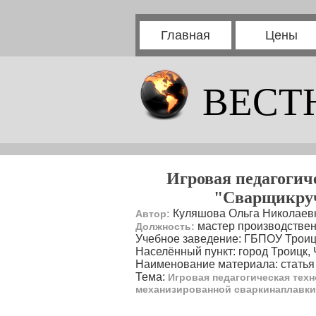
Главная
Цены
ВЕСТ
Игровая педагогиче
"Сварщикруч
Куляшова Ольга Николаев
Автор:
мастер производствен
Должность:
Учебное заведение: ГБПОУ Троиц
Населённый пункт: город Троицк,
Наименование материала: статья
Тема:
Игровая педагогическая тех
механизированной сваркинаплавки