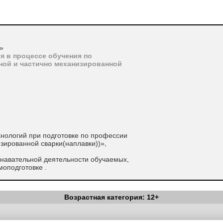
»
я в процессе обучения по
ной и частично механизированной
хнологий при подготовке по профессии
изированной сварки(наплавки))»
,
знавательной деятельности обучаемых,
оподготовке .
Возрастная категория: 12+
Вестник Педагога
|
Об издании
|
Условия
|
Политика конфиденциал