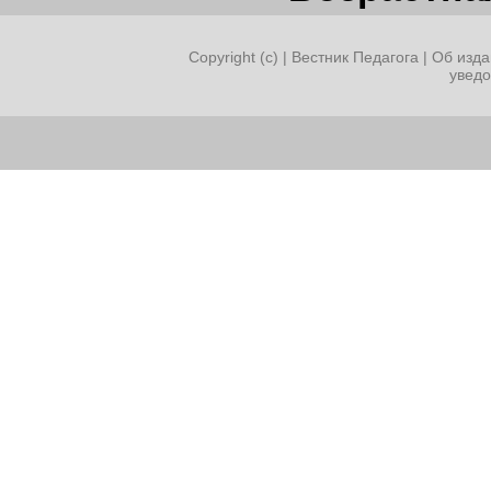
Copyright (c) |
Вестник Педагога
|
Об изда
увед