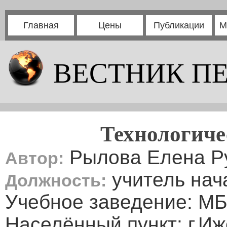
Главная
Цены
Публикации
М
ВЕСТНИК П
Технологиче
Рылова Елена Р
Автор:
учитель нач
Должность:
Учебное заведение: М
Населённый пункт: г.Иж