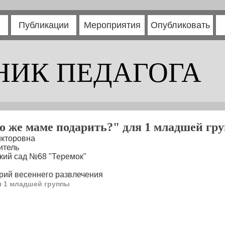
Публикации
Мероприятия
Опубликовать
НИК ПЕДАГОГА
о же маме подарить?" для 1 младшей гр
кторовна
итель
кий сад №68 "Теремок"
рий весеннего развлечения
я 1 младшей группы