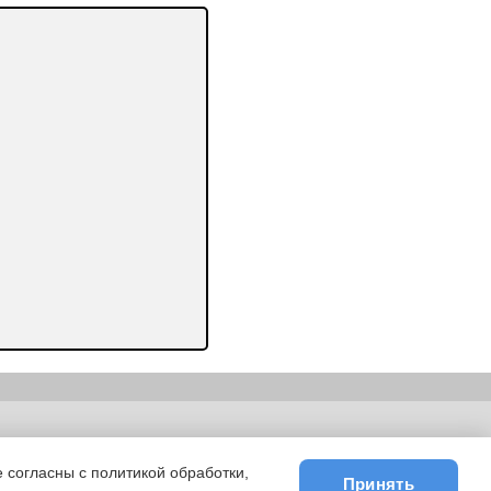
ьности
|
E-mail
 согласны с политикой обработки,
Принять