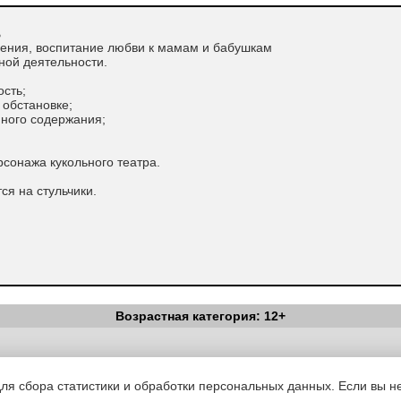
ь
ения, воспитание любви к мамам и бабушкам
ной деятельности.
ость;
 обстановке;
много содержания;
рсонажа кукольного театра.
тся на стульчики.
Возрастная категория: 12+
Вестник Педагога
|
Об издании
|
Условия
|
Политика конфиденциал
уведомления
|
Контакты
для сбора статистики и обработки персональных данных. Если вы не
 Е. Тиличеевой