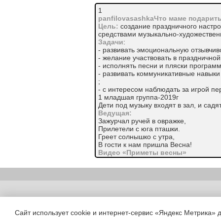
1
panfilovasashkaЧто маме подарит
Цель:
создание праздничного настро
средствами музыкально-художествен
Задачи
:
- развивать эмоциональную отзывчив
- желание участвовать в праздничной
- исполнять песни и пляски програм
- развивать коммуникативные навыки
;
- с интересом наблюдать за игрой пе
1 младшая группа-2019г
Дети под музыку входят в зал, и садя
Ведущая:
Зажурчал ручей в овражке,
Прилетели с юга пташки.
Греет солнышко с утра,
В гости к нам пришла Весна!
Видео «Приметы весны»
Ведущая:
Как хорошо, что пришла к нам весна!
Всё пробудилось от зимнего сна.
А ещё с весною приходит к нам,
Праздник милых наших мам.
Copyright (c) |
Мамочек мы поздравляем,
Песни звонко распеваем
Сайт использует cookie и интернет-сервис «Яндекс Метрика» 
Песня «Маме в день 8 марта» муз.