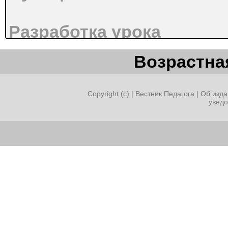
Разработка урока
«
Возрастная
Пищевые связи в экосис
Copyright (c) |
Вестник Педагога
|
Об изда
увед
9 класс
Учитель биологии:
А.И. Максютина