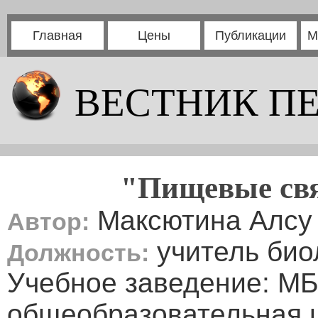
Главная
Цены
Публикации
М
ВЕСТНИК П
"Пищевые свя
Максютина Алсу
Автор:
учитель био
Должность:
Учебное заведение: М
общеобразовательная 