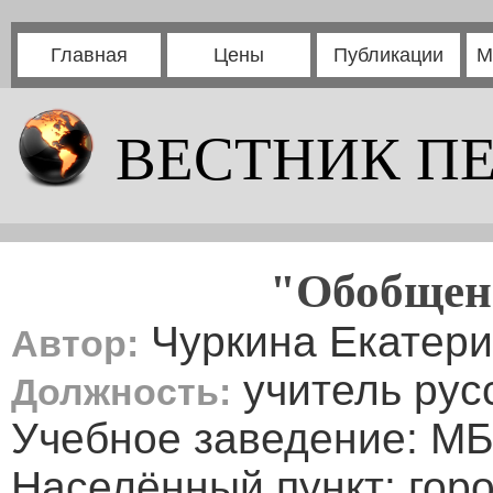
Главная
Цены
Публикации
М
ВЕСТНИК П
"Обобщен
Чуркина Екатери
Автор:
учитель рус
Должность:
Учебное заведение: 
Населённый пункт: горо