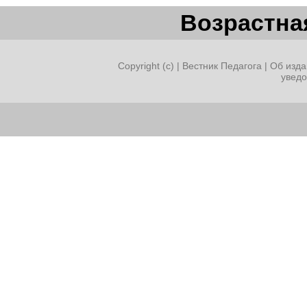
Возрастная
Верь
Copyright (c) |
Вестник Педагога
|
Об изда
увед
в
великую
силу
любви
!