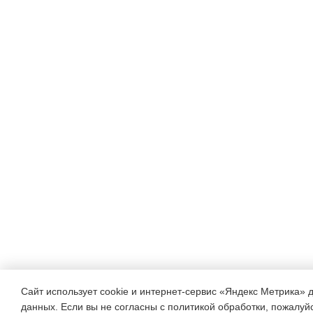
Душой и совестью твоей
Душой и совестью твоей
Теоретическая
разминка
◦
Назовите главную едини
◦
Сайт использует cookie и интернет-сервис «Яндекс Метрика» 
данных. Если вы не согласны с политикой обработки, пожалуйст