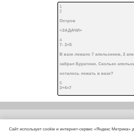
1
2
Остров
«ЗАДАЧИ»
4
7- 2=5
В вазе лежало 7 апельсинов, 2 ап
забрал Буратино. Сколько апельс
осталось лежать в вазе?
5
3+4=7
6
 Остров «ВРЕМЕНИ» 7
Остров
Copyright (c) |
«Геометрические
Сайт использует cookie и интернет-сервис «Яндекс Метрика» 
фигуры»