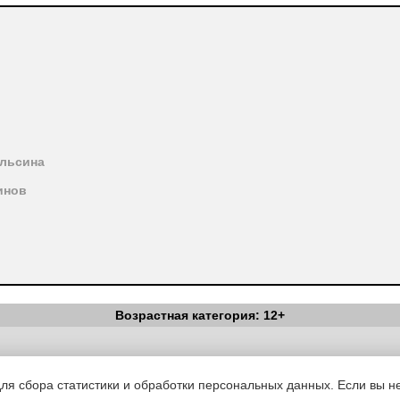
ельсина
инов
Возрастная категория: 12+
Вестник Педагога
|
Об издании
|
Условия
|
Политика конфиденциал
уведомления
|
Контакты
для сбора статистики и обработки персональных данных. Если вы не