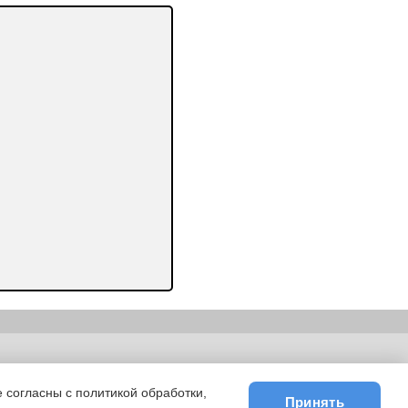
ьности
|
E-mail
 согласны с политикой обработки,
Принять