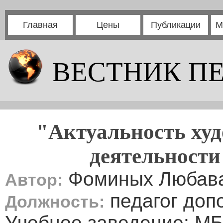
Главная
Цены
Публикации
М
ВЕСТНИК П
"Актуальность худ
деятельности
Фоминых Любав
Автор:
педагог доп
Должность:
Учебное заведение: М