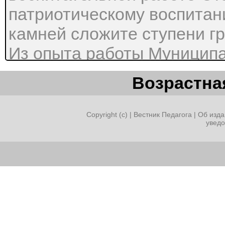
патриотическому воспитан
камней сложите ступени 
Из опыта работы Муницип
учреждение дополнительн
Возрастная
внешкольной работы «Детс
работы по патриотическому
Copyright (c) |
Вестник Педагога
|
Об изда
увед
средствами музейной педа
национально – региональн
образовательном процессе
2009 год в МБУ ДО «Центр
«Детский парк» была успе