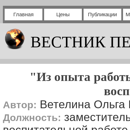
Главная
Цены
Публикации
М
ВЕСТНИК П
"Из опыта работ
вос
Ветелина Ольга
Автор:
заместитель
Должность:
воспитательной работе