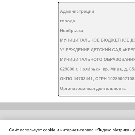
Администрации
города
Ноябрьска
МУНИЦИПАЛЬНОЕ БЮДЖЕТНОЕ Д
УЧРЕЖДЕНИЕ ДЕТСКИЙ САД «КР
МУНИЦИПАЛЬНОГО ОБРАЗОВАНИЯ
629800 г. Ноябрьск, пр. Мира, д. 65а
ОКПО 44703441, ОГРН 10289007108
Организованная деятельность
для 2-й младшей группы
Тема:
Бабушка приехала!
Подготовила: Исланова Э.В
Copyright (c) |
2015
Сайт использует cookie и интернет-сервис «Яндекс Метрика» 