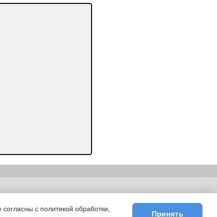
ьности
|
E-mail
 согласны с политикой обработки,
Принять