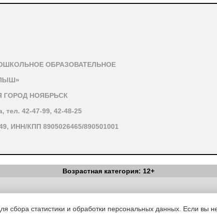
ОШКОЛЬНОЕ ОБРАЗОВАТЕЛЬНОЕ
ЕПЫШ»
 ГОРОД НОЯБРЬСК
, тел. 42-47-99, 42-48-25
49, ИНН/КПП 8905026465/890501001
Возрастная категория: 12+
Вестник Педагога
|
Об издании
|
Условия
|
Политика конфиденциал
уведомления
|
Контакты
для сбора статистики и обработки персональных данных. Если вы не