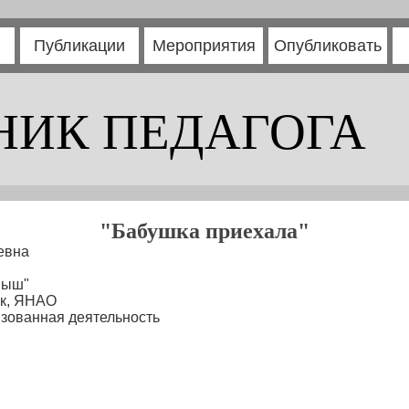
Публикации
Мероприятия
Опубликовать
НИК ПЕДАГОГА
"Бабушка приехала"
евна
пыш"
ск, ЯНАО
зованная деятельность