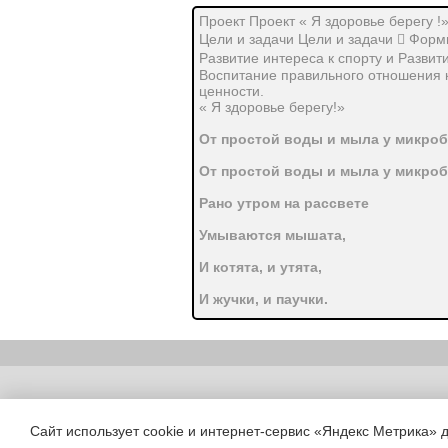
Проект Проект « Я здоровье берегу !
Цели и задачи Цели и задачи  Форм
Развитие интереса к спорту и Развит
Воспитание правильного отношения к
ценности.
« Я здоровье берегу!»
От простой воды и мыла у микро
От простой воды и мыла у микро
Рано утром на рассвете
Умываются мышата,
И котята, и утята,
И жучки, и паучки.
Ты один не умывался
И грязнулею остался,
И сбежали от грязнули
Copyright (c) |
И чулки и башмаки.
Сайт использует cookie и интернет-сервис «Яндекс Метрика» 