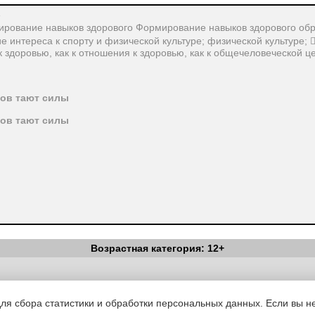
»
ирование навыков здорового Формирование навыков здорового обра
ие интереса к спорту и физической культуре; физической культуре;
 здоровью, как к отношения к здоровью, как к общечеловеческой 
бов тают силы
бов тают силы
Возрастная категория: 12+
Вестник Педагога
|
Об издании
|
Условия
|
Политика конфиденциал
уведомления
|
Контакты
для сбора статистики и обработки персональных данных. Если вы не