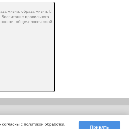
за жизни; образа жизни; 
  Воспитание правильного
ценности. общечеловеческой
ьности
|
E-mail
 согласны с политикой обработки,
Принять