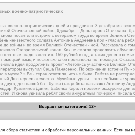
есных военно-патриотических
сных военно-патриотических дней и праздников. 3 декабря мы вспо
ликой Отечественной войне, 9декабря – День героев Отечества. Дв
) снова посвятили встрече с ветераном труда во время Великой От
нь неизвестного солдата Антонина Андреевна при - гласила ребят 
е до войны и во время Великой Отечествен - ной. Рассказала о том
авливала Ставропольский канал. Как не смогла продолжить обучение
 платным, надо заплатить 150 рублей в год, а таких денег в семье
 немецкий язык, и несколько слов произнесла по- немецки. Оказыв
Возникла идея продолжить проект «Летопись участников Великой От
оператором выступил Саша Панасенко. По окончании встречи Пу - 
с в музее? » Ве - теран ответила, что не была. Ребята не растерял
нный Дню героев отечества. Музейные уроки – это необычные уроки
о друга, для нашей ба - бушки (так ребята называют Антонину Андр
ьдар, Кузьминов Данил, Бабенко Кирилл провели экскурсию для в
остей. И снова удивила ребят своим аккуратным почерком, писала 
вья и долголетия. Спасибо Вам, Антонина Андреевна – настоящий Г
Возрастная категория: 12+
Вестник Педагога
|
Об издании
|
Условия
|
Политика конфиденциал
уведомления
|
Контакты
для сбора статистики и обработки персональных данных. Если вы не