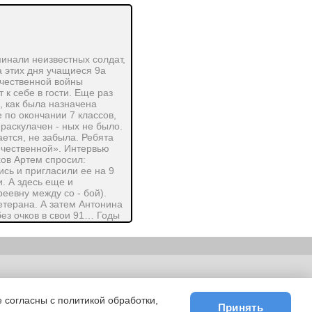
минали неизвестных солдат,
а этих дня учащиеся 9а
ечественной войны
к себе в гости. Еще раз
, как была назначена
 по окончании 7 классов,
 раскулачен - ных не было.
ается, не забыла. Ребята
ечественной». Интервью
хов Артем спросил:
ись и пригласили ее на 9
. А здесь еще и
еевну между со - бой).
етерана. А затем Антонина
без очков в свои 91… Годы
ерой Отечества .
ьности
|
E-mail
 согласны с политикой обработки,
Принять