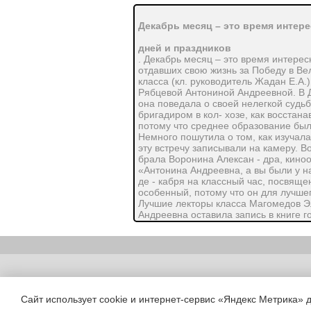
Декабрь месяц – это время интер
дней и праздников
. Декабрь месяц – это время интере
отдавших свою жизнь за Победу в Ве
класса (кл. руководитель Жадан Е.А.
Рябцевой Антониной Андреевной. В Де
она поведала о своей нелегкой судьб
бригадиром в кол- хозе, как восстан
потому что среднее образование было
Немного пошутила о том, как изучала
эту встречу записывали на камеру. 
брала Воронина Алексан - дра, кино
«Антонина Андреевна, а вы были у на
де - кабря на классный час, посвяще
особенный, потому что он для лучшег
Лучшие лекторы класса Магомедов Эл
Андреевна оставила запись в книге г
она не скрывает, желает всем здоро
Copyright (c) |
Сайт использует cookie и интернет-сервис «Яндекс Метрика» 