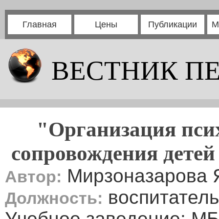
Главная
Цены
Публикации
М
ВЕСТНИК П
"Организация псих
сопровождения детей 
Мирзоназарова 
Автор:
воспитатель
Должность:
Учебное заведение: МБ