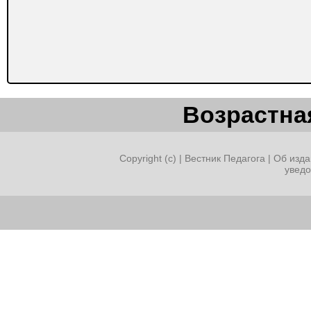
Возрастная
Copyright (c) |
Вестник Педагога
|
Об изда
увед