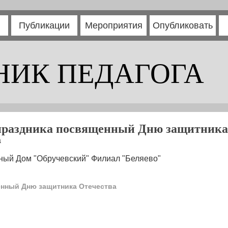
Публикации
Мероприятия
Опубликовать
НИК ПЕДАГОГА
праздника посвященный Дню защитника
а
ный Дом "Обручевский" Филиал "Беляево"
енный Дню защитника Отечества