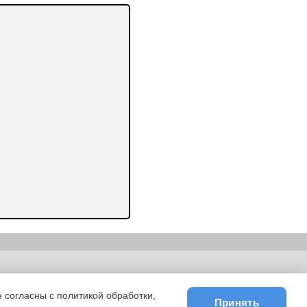
ьности
|
E-mail
 согласны с политикой обработки,
Принять