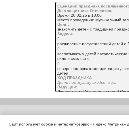
Сценарий праздника посвященног
Дню защитника Отечества.
Время 20.02.25 в 10.00
Место проведения: Музыкальный зал
Цель:
знакомить детей с традицией праздн
Задачи:

расширение представлений детей о 

воспитывать у детей патриотические 
силе и смелости;

совершенствовать координацию движе
детей
ХОД ПРАЗДНИКА
Дети под музыку входят в зал
Ведущий:
Дорогие дети! Уважаемые гости! Сег
защитника Отечества. Это праздник д
У российского народа
Есть надёжное плечо –
Нашу армию родную
Поздравляем горячо!
Copyright (c) |
Поздравляем тех, кто служит,
Тех, кому ещё служить,
Сайт использует cookie и интернет-сервис «Яндекс Метрика» 
Нам, поверьте, очень нужно