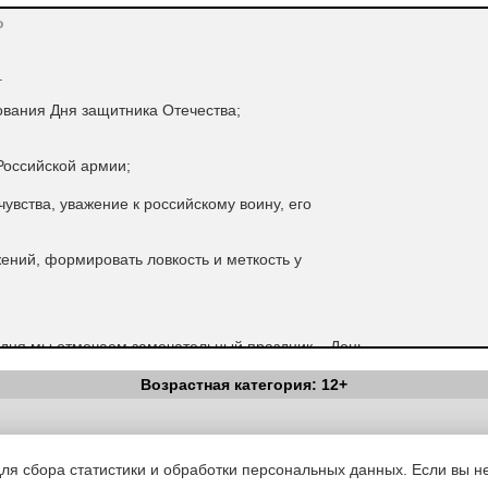
о
.
ования Дня защитника Отечества;
Российской армии;
чувства, уважение к российскому воину, его
ний, формировать ловкость и меткость у
одня мы отмечаем замечательный праздник – День
ля всех, кто защищает мир и свободу .
Возрастная категория: 12+
Вестник Педагога
|
Об издании
|
Условия
|
Политика конфиденциал
уведомления
|
Контакты
для сбора статистики и обработки персональных данных. Если вы не