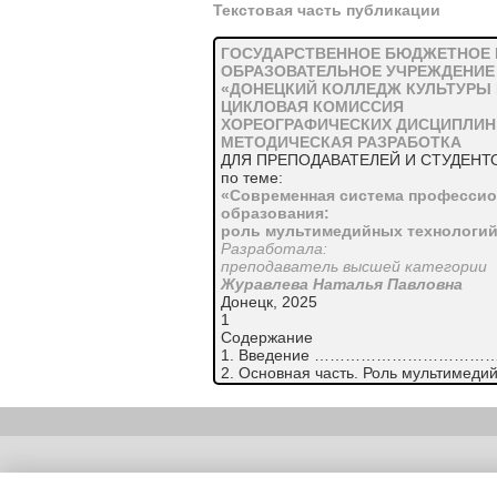
Текстовая часть публикации
ГОСУДАРСТВЕННОЕ БЮДЖЕТНОЕ
ОБРАЗОВАТЕЛЬНОЕ УЧРЕЖДЕНИЕ
«ДОНЕЦКИЙ КОЛЛЕДЖ КУЛЬТУРЫ 
ЦИКЛОВАЯ КОМИССИЯ
ХОРЕОГРАФИЧЕСКИХ ДИСЦИПЛИН
МЕТОДИЧЕСКАЯ РАЗРАБОТКА
ДЛЯ ПРЕПОДАВАТЕЛЕЙ И СТУДЕНТ
по теме:
«Современная система профессио
образования:
роль мультимедийных технологи
Разработала:
преподаватель высшей категории
Журавлева Наталья Павловна
Донецк, 2025
1
Содержание
1. Введение ………………………
2. Основная часть. Роль мультимеди
системе профессионального о
2.1. Мультимедийные технологии как
эффективности обучения………
2.2. Достоинства и особенность мул
технологии……..……………………
Copyright (c) |
2.3. Электронные учебники как совр