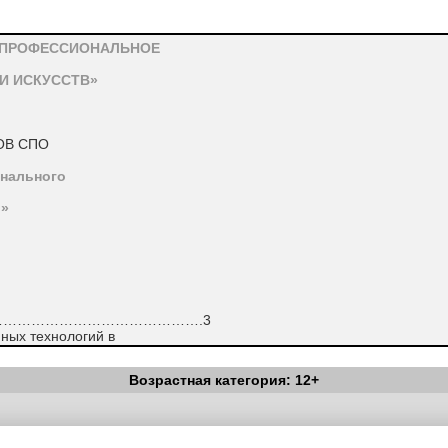
 ПРОФЕССИОНАЛЬНОЕ
И ИСКУССТВ»
ОВ СПО
нального
й»
…………………………………………….3
йных технологий в
бразования………………………….…….3
 средство повышения
Возрастная категория: 12+
…………………….…………….…..3
ьтимедийной
………………………………….5
Вестник Педагога
|
Об издании
|
Условия
|
Политика конфиденциал
еменное средство
уведомления
|
Контакты