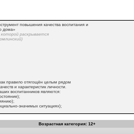
нструмент повышения качества воспитания и
о дома»
 которой раскрывается
хомлинский)
 как правило отягощён целым рядом
честв и характеристик личности.
ших воспитанников являются:
остояние);
иянию);
социально-значимых ситуациях);
льного портрета воспитанника детского
ональной системы воспитания. Здесь
Возрастная категория: 12+
странства, и психологические проблемы,