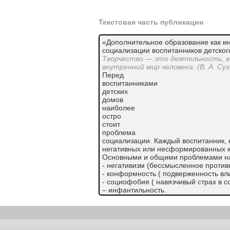
Текстовая часть публикации
«Дополнительное образование как и
социализации воспитанников детског
Творчество — это деятельность, в
внутренний мир человека. (В. А. Су
Перед
воспитанниками
детских
домов
наиболее
остро
стоит
проблема
социализации. Каждый воспитанник,
негативных или несформированных ка
Основными и общими проблемами на
- негативизм (бессмысленное против
- конформность ( подверженность вл
- социофобия ( навязчивый страх в 
– инфантильность.
Большую роль в формировании социа
дома играют особенности институци
имеются ввиду и фактор личного про
связанные