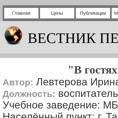
Главная
Цены
Публикации
М
ВЕСТНИК П
"В гостях
Левтерова Ирин
Автор:
воспитатель
Должность:
Учебное заведение: М
Населённый пункт: г. Та