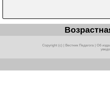
Возрастная
Copyright (c) |
Вестник Педагога
|
Об изда
увед