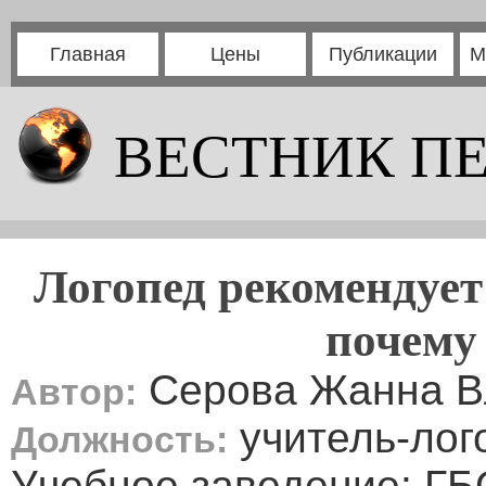
Главная
Цены
Публикации
М
ВЕСТНИК П
Логопед рекомендует
почему
Серова Жанна В
Автор:
учитель-лог
Должность:
Учебное заведение: Г