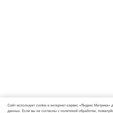
Практическое задание: Рас
заданной тематике
(«Земля глазами ребенка»)
назвал каждый
элемент рисунка, рассказа
слова.
Подвижная игра: Под руко
проводится
физкультминутка, имитир
природные
явления («лист падает», «в
Сайт использует cookie и интернет-сервис «Яндекс Метрика» 
данных. Если вы не согласны с политикой обработки, пожалуйст