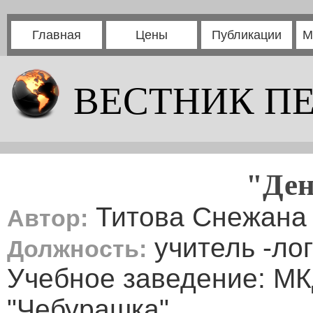
Главная
Цены
Публикации
М
ВЕСТНИК П
"Ден
Титова Снежана
Автор:
учитель -ло
Должность:
Учебное заведение: МК
"Чебурашка"