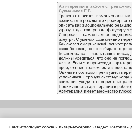
Арт-терапия в работе с тревожно
Cукманская Е.В.
Тревога относится к эмоциональным
возникают в результате чрезмерного 
описать как эмоциональную реакцию
угрозу, тогда как тревога фокусируе
И первое — самая важная поддержка 
изнутри. С умения сознательно пере
Как сказал американский психотерап
свою болезнь, но он выбирает стресс
Беспокойство — часть нашей повседн
должны убедиться, что оно не поглощ
жизни. Если это происходит, арт-тер
преодоления тревожности и восстан
Одним из больших преимуществ арт-
успокаивать нервную систему: когда
внимание уходит от неприятных раз
Преимущества арт-терапии в работе 
Арт-терапия имеет множество плюсов
беспокойством и накручиванием себя
Успокаивает нервную систему;
Повышает самооценку и самосознани
Действует как отвлекающий фактор;
Помогает сосредоточиться на одной 
Copyright (c) |
Обеспечивает тактильную стимуляци
Помогает снять стресс.
Сайт использует cookie и интернет-сервис «Яндекс Метрика» 
Но главное — она обеспечивает безо