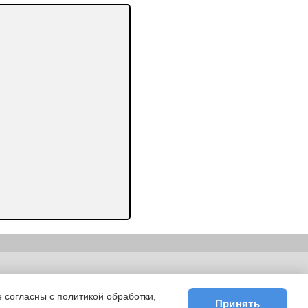
ьности
|
E-mail
 согласны с политикой обработки,
Принять