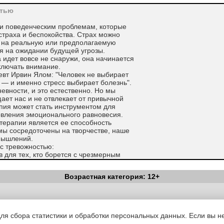
стью
 и поведенческим проблемам, которые
страха и беспокойства. Страх можно
 на реальную или предполагаемую
тся на ожидании будущей угрозы.
идет вовсе не снаружи, она начинается
ключать внимание.
евт Ирвин Ялом: "Человек не выбирает
 — и именно стресс выбирает болезнь".
евности, и это естественно. Но мы
ает нас и не отвлекает от привычной
апия может стать инструментом для
овления эмоционального равновесия.
терапии является ее способность
 мы сосредоточены на творчестве, наше
мышлений.
с тревожностью:
 для тех, кто борется с чрезмерным
:
Возрастная категория: 12+
е;
задаче;
Вестник Педагога
|
Об издании
|
Условия
|
Политика конфиденциал
ю;
уведомления
|
Контакты
для сбора статистики и обработки персональных данных. Если вы не
пасное пространство без осуждения, в