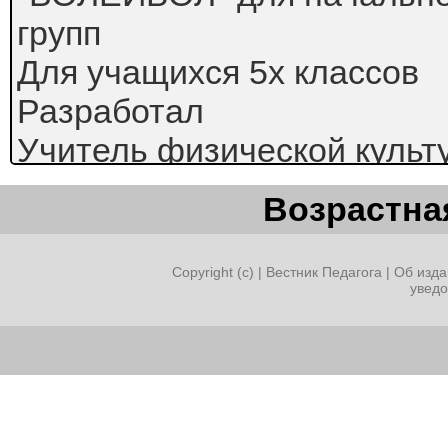
групп
Для учащихся 5х классов
Разработал
Учитель физической культ
ГБОУ школа№197
Возрастная
Ефименко Татьяна Андрее
Тема: Волейбол. Верхняя 
Copyright (c) |
Вестник Педагога
|
Об изда
увед
Санкт-Петербург,2026г.
Класс: 5
Время проведения: 14:30 –
Дата проведения: 14.10.20