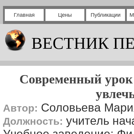
Главная
Цены
Публикации
М
ВЕСТНИК П
Современный урок 
увлечь
Соловьева Мари
Автор:
учитель нач
Должность:
Учебное заведение: Ф