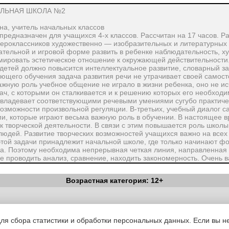
ЛЬНАЯ ШКОЛА №2
на, учитель начальных классов
предназначен для учащихся 4-х классов. Рассчитан на 17 часов. 
вероклассников художественно — изобразительных и литературных
мательной и игровой форме развить в ребенке наблюдательность, х
мировать эстетическое отношение к окружающей действительности
 детей должно повысится интеллектуальное развитие, словарный за
ающего обучения задача развития речи не утрачивает своей самост
ажную роль учебное общение не играло в жизни ребенка, оно не ис
ч, с которыми он сталкивается и к решению которых его необходим
 овладевает соответствующими речевыми умениями сугубо практичес
возможности произвольной регуляции. В-третьих, учебный диалог с
, которые играют весьма важную роль в обучении. В настоящее 
к творческой деятельности. В связи с этим повышается роль школы
юдей. Развитие творческих возможностей учащихся важно на всех
этой задачи принадлежит начальной школе, где только начинают ф
а. Поэтому необходима непрерывная четкая линия, направленная 
е проводить анализ, сравнение, находить закономерность. Очень в
ровался стиль учебной деятельности у детей: не столько заучиват
ка и речи; овладевать механизмами речи — умением быстро выбира
Возрастная категория: 12+
жения и тексты, быстро отзываться в диалоге, составлять словари
ения к учению развивается личность ребенка, раскрываются его 
Вестник Педагога
|
Об издании
|
Условия
|
Политика конфиденциал
уведомления
|
Контакты
для сбора статистики и обработки персональных данных. Если вы не
й учащихся