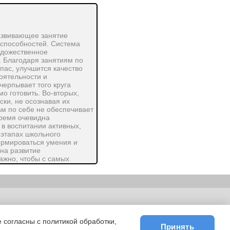
Развивающее занятие
 способностей. Система
удожественное
. Благодаря занятиям по
пас, улучшится качество
оятельности и
черпывает того круга
о готовить. Во-вторых,
ки, не осознавая их
ам по себе не обеспечивает
время очевидна
 в воспитании активных,
 этапах школьного
ормироваться умения и
на развитие
ажно, чтобы с самых
ь, сколько исследовать
ть точное и образное
. Именно в условиях
индивидуальные интересы,
ьности
|
E-mail
 согласны с политикой обработки,
Принять