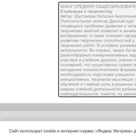
МАОУ СРЕДНЯЯ ОБЩЕОБРАЗОВАТЕ
Ступеньки к творчеству
Автор: Шустикова Наталья Анатольев
Пояснительная записка Данный курс 
посвящено проблеме развития у чет
творческих занятий позволит в зани
воображение, а также поможет сфор
развитию творческих способностей у
творческих работ. В условиях развив
актуальности. Во-первых, какую бы в
разнообразных коммуникативных зада
участвуя в учебном диалоге, ученик
оснований, что существенно сужает 
овладение монологическими формами
необходимость подготовки учащихся 
инициативных, творчески мыслящих л
обучения и главная роль в решении 
навыки учебной деятельности ребенк
наблюдательности, памяти, на умени
первых шагов обучения в школе форми
язык, вникать в закономерности язы
слово, строить разнообразные предло
увлеченности, эмоционального отнош
его одаренность.
Copyright (c) |
Цель занятий:
Сайт использует cookie и интернет-сервис «Яндекс Метрика» 
Развитие творческих способносте