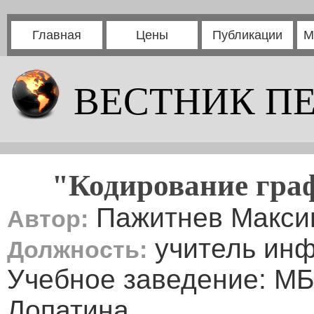
Главная
Цены
Публикации
М
ВЕСТНИК П
"Кодирование гра
Пажитнев Макси
Автор:
учитель ин
Должность:
Учебное заведение: М
Лопатина