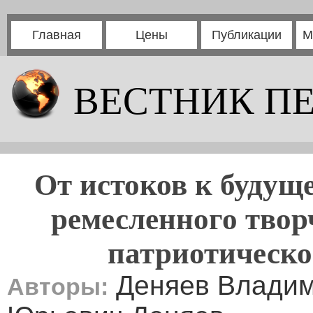
Главная
Цены
Публикации
М
ВЕСТНИК П
От истоков к будущ
ремесленного твор
патриотическог
Деняев Владим
Авторы: