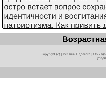
остро встает вопрос сохр
идентичности и воспитани
патриотизма. Как привить 
уважение к ее истории и к
Возрастная
Одним из наиболее эффект
увлекательных путей явля
Copyright (c) |
Вестник Педагога
|
Об изда
увед
приобщение к традиционн
творчеству. Это не просто 
мощный инструмент форми
сознания, который работае
нескольких уровнях.